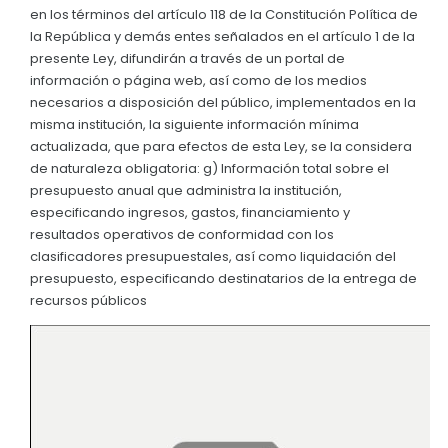
en los términos del artículo 118 de la Constitución Política de
Convocatorias
la República y demás entes señalados en el artículo 1 de la
presente Ley, difundirán a través de un portal de
GESTIÓN ADMINISTRATIVA
información o página web, así como de los medios
Plan de desarrollo y Ordenamiento Territorial - PD
necesarios a disposición del público, implementados en la
misma institución, la siguiente información mínima
Plan Anual Contratación - PAC
actualizada, que para efectos de esta Ley, se la considera
de naturaleza obligatoria: g) Información total sobre el
Plan Operativo Anual - POA
presupuesto anual que administra la institución,
Convenios Institucionales
especificando ingresos, gastos, financiamiento y
resultados operativos de conformidad con los
PRESUPUESTO: EJECUCIÓN Y REPORTES
clasificadores presupuestales, así como liquidación del
presupuesto, especificando destinatarios de la entrega de
Cédulas presupuestarias y balances
recursos públicos
Procesos de contratación
Ejecución Presupuestaria
Obras y proyectos