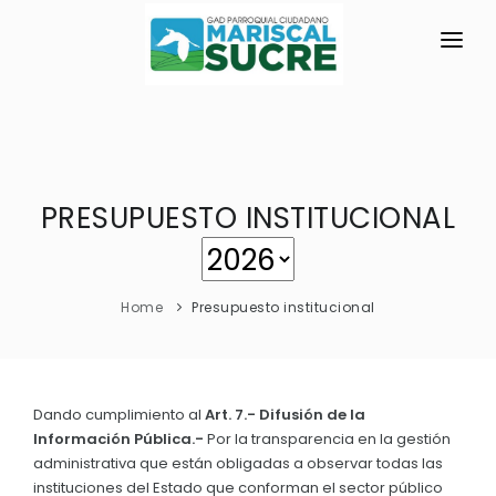
INICIO
LA PARROQUIA
PRESUPUESTO INSTITUCIONAL
RESEÑA HISTÓRICA
GAD
Historia Antigua
TRANSPARENCIA
Historia Actual
Home
Presupuesto institucional
GESTIÓN Y PRESUPUESTO
Símbolos Cívicos
GESTIÓN INSTITUCIONAL
MECANISMOS DE PARTICIPACIÓN
GEOGRAFÍA
Sesiones Ordinarias
TURISMO
Dando cumplimiento al
Art. 7.- Difusión de la
Ubicación
CIUDADANÍA ACTIVA
Información Pública.-
Por la transparencia en la gestión
Sesiones Extraordinarias
Clima
administrativa que están obligadas a observar todas las
Solicitud de acceso información pública
Resoluciones
instituciones del Estado que conforman el sector público
NEW