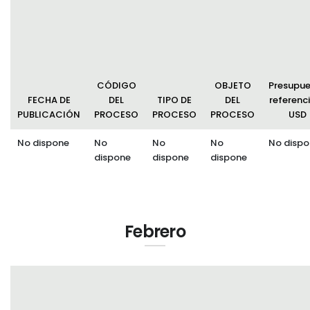
Convocatorias
GESTIÓN ADMINISTRATIVA
Plan de desarrollo y Ordenamiento Territorial - PD
CÓDIGO
OBJETO
Presupu
Plan Anual Contratación - PAC
FECHA DE
DEL
TIPO DE
DEL
referenci
PUBLICACIÓN
PROCESO
PROCESO
PROCESO
USD
Plan Operativo Anual - POA
No dispone
No
No
No
No dispo
Convenios Institucionales
dispone
dispone
dispone
PRESUPUESTO: EJECUCIÓN Y REPORTES
Cédulas presupuestarias y balances
Procesos de contratación
Febrero
Ejecución Presupuestaria
Obras y proyectos