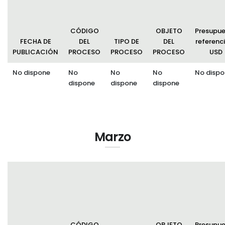
CÓDIGO
OBJETO
Presupu
FECHA DE
DEL
TIPO DE
DEL
referenci
PUBLICACIÓN
PROCESO
PROCESO
PROCESO
USD
No dispone
No
No
No
No dispo
dispone
dispone
dispone
Marzo
CÓDIGO
OBJETO
Presupu