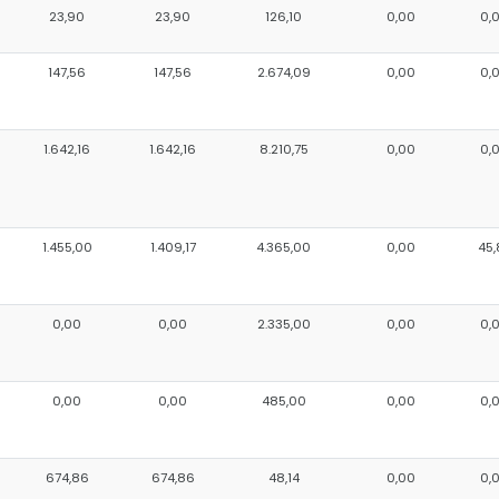
23,90
23,90
126,10
0,00
0,
147,56
147,56
2.674,09
0,00
0,
1.642,16
1.642,16
8.210,75
0,00
0,
1.455,00
1.409,17
4.365,00
0,00
45,
0,00
0,00
2.335,00
0,00
0,
0,00
0,00
485,00
0,00
0,
674,86
674,86
48,14
0,00
0,