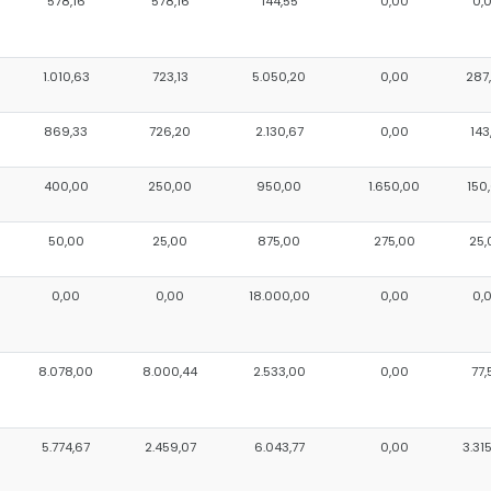
578,16
578,16
144,55
0,00
0,
1.010,63
723,13
5.050,20
0,00
287
869,33
726,20
2.130,67
0,00
143
400,00
250,00
950,00
1.650,00
150
50,00
25,00
875,00
275,00
25,
0,00
0,00
18.000,00
0,00
0,
8.078,00
8.000,44
2.533,00
0,00
77,
5.774,67
2.459,07
6.043,77
0,00
3.31