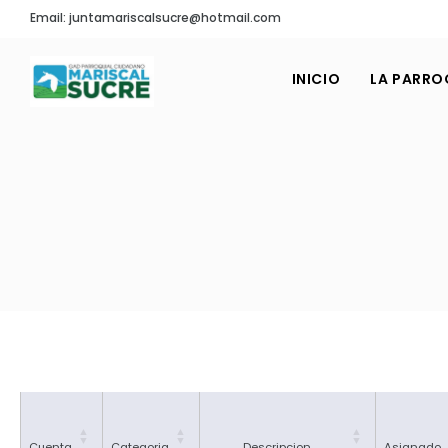
Email: juntamariscalsucre@hotmail.com
INICIO
LA PARRO
Cuenta
Categoria
Descripcion
Asignado