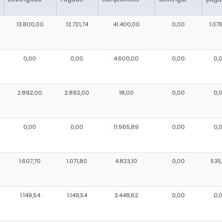
13.800,00
12.721,74
41.400,00
0,00
1.07
0,00
0,00
4.600,00
0,00
0,
2.892,00
2.892,00
18,00
0,00
0,
0,00
0,00
11.965,89
0,00
0,
1.607,70
1.071,80
4.823,10
0,00
535
1.149,54
1.149,54
3.448,62
0,00
0,