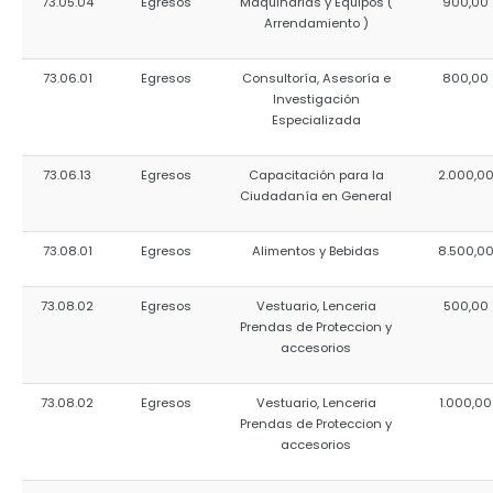
73.05.04
Egresos
Maquinarias y Equipos (
900,00
Arrendamiento )
73.06.01
Egresos
Consultoría, Asesoría e
800,00
Investigación
Especializada
73.06.13
Egresos
Capacitación para la
2.000,0
Ciudadanía en General
73.08.01
Egresos
Alimentos y Bebidas
8.500,0
73.08.02
Egresos
Vestuario, Lenceria
500,00
Prendas de Proteccion y
accesorios
73.08.02
Egresos
Vestuario, Lenceria
1.000,00
Prendas de Proteccion y
accesorios