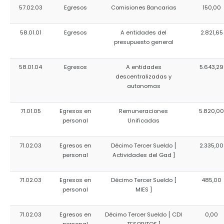
57.02.03
Egresos
Comisiones Bancarias
150,00
58.01.01
Egresos
A entidades del
2.821,65
presupuesto general
58.01.04
Egresos
A entidades
5.643,29
descentralizadas y
autonomas
71.01.05
Egresos en
Remuneraciones
5.820,00
personal
Unificadas
71.02.03
Egresos en
Décimo Tercer Sueldo [
2.335,00
personal
Actividades del Gad ]
71.02.03
Egresos en
Décimo Tercer Sueldo [
485,00
personal
MIES ]
71.02.03
Egresos en
Décimo Tercer Sueldo [ CDI
0,00