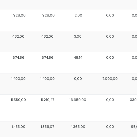
1.928,00
1.928,00
12,00
0,00
0,
482,00
482,00
3,00
0,00
0,
674,86
674,86
48,14
0,00
0,
1.400,00
1.400,00
0,00
7.000,00
0,
5.550,00
5.219,47
16.650,00
0,00
330
1.455,00
1.359,07
4.365,00
0,00
95,