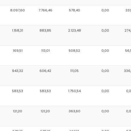
8.097,60
7.766,46
578,40
0,00
331
1.158,31
883,85
2.123,48
0,00
274
169,51
113,01
508,52
0,00
56,
943,32
606,42
111,05
0,00
336
583,53
583,53
1.750,54
0,00
0,
121,20
121,20
363,60
0,00
0,