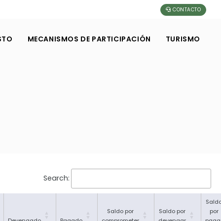
CONTACTO
STO
MECANISMOS DE PARTICIPACIÓN
TURISMO
Search:
Sald
Saldo por
Saldo por
por
Devengado
Pagado
comprometer
devengar
paga