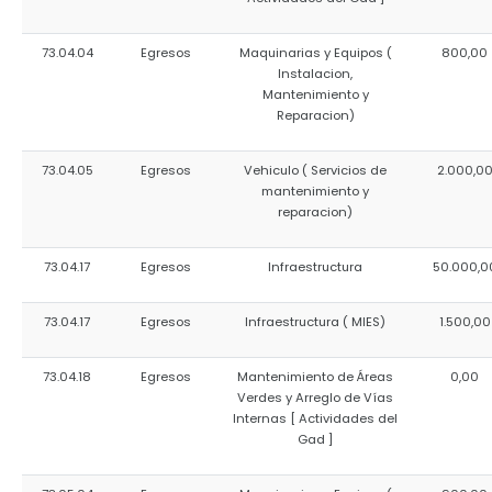
73.04.04
Egresos
Maquinarias y Equipos (
800,00
Instalacion,
Mantenimiento y
Reparacion)
73.04.05
Egresos
Vehiculo ( Servicios de
2.000,0
mantenimiento y
reparacion)
73.04.17
Egresos
Infraestructura
50.000,0
73.04.17
Egresos
Infraestructura ( MIES)
1.500,00
73.04.18
Egresos
Mantenimiento de Áreas
0,00
Verdes y Arreglo de Vías
Internas [ Actividades del
Gad ]