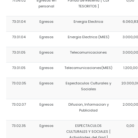
71.06.02
Egresos en
Fondo de Reserva [ CDI
0,00
personal
TESORITOS ]
73.01.04
Egresos
Energia Electrica
6.060,8
73.01.04
Egresos
Energia Electrica (MIES)
3.000,0
73.01.05
Egresos
Telecomunicaciones
3.000,0
73.01.05
Egresos
Telecomunicaciones(MIES)
1.200,00
73.02.05
Egresos
Espectaculos Culturales y
20.000,0
Sociales
73.02.07
Egresos
Difusion, Informacion y
2.000,0
Publicidad
73.02.35
Egresos
ESPECTACULOS
0,00
CULTURALES Y SOCIALES [
Actividades del Gad ]