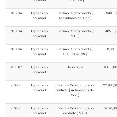
personal
TESORITOS ]
71.02.04
Egresos en
Décimo Cuarto Sueldo [
1.940,00
personal
Actividades del Gad ]
71.02.04
Egresos en
Décimo Cuarto Sueldo [
485,00
personal
MIES ]
71.02.04
Egresos en
Décimo Cuarto Sueldo [
0,00
personal
CDI TESORITOS ]
71.05.07
Egresos en
Honorarios
8.400,0
personal
71.05.10
Egresos en
Servicios Ocasionales por
22.200,0
personal
contrato [ Actividades del
Gad ]
71.05.10
Egresos en
Servicios Ocasionales por
5.820,00
personal
contrato ( MIES)