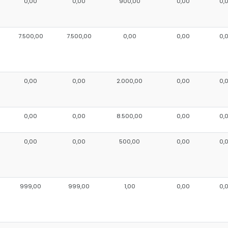
0,00
0,00
900,00
0,00
0,
7.500,00
7.500,00
0,00
0,00
0,
0,00
0,00
2.000,00
0,00
0,
0,00
0,00
8.500,00
0,00
0,
0,00
0,00
500,00
0,00
0,
999,00
999,00
1,00
0,00
0,