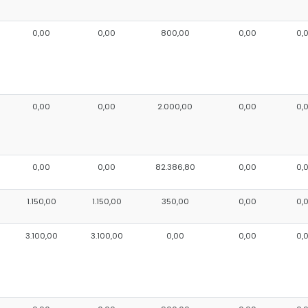
0,00
0,00
800,00
0,00
0,
0,00
0,00
2.000,00
0,00
0,
0,00
0,00
82.386,80
0,00
0,
1.150,00
1.150,00
350,00
0,00
0,
3.100,00
3.100,00
0,00
0,00
0,