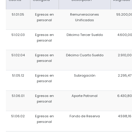
51.01.05
Egresos en
Remuneraciones
55.200,0
personal
Unificadas
51.02.03
Egresos en
Décimo Tercer Sueldo
4.600,0
personal
51.02.04
Egresos en
Décimo Cuarto Sueldo
2.910,00
personal
51.05.12
Egresos en
Subrogación
2.295,47
personal
51.06.01
Egresos en
Aporte Patronal
6.430,80
personal
51.06.02
Egresos en
Fondo de Reserva
4.598,16
personal