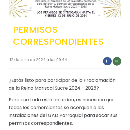
Convocatorias
GESTIÓN ADMINISTRATIVA
PERMISOS
Plan de desarrollo y Ordenamiento Territorial - PD
CORRESPONDIENTES
Plan Anual Contratación - PAC
Plan Operativo Anual - POA
12 de Julio de 2024 a las 09:44
Convenios Institucionales
PRESUPUESTO: EJECUCIÓN Y REPORTES
¿Estás listo para participar de la Proclamación
Cédulas presupuestarias y balances
de la Reina Mariscal Sucre 2024 - 2025?
Procesos de contratación
Para que todo esté en orden, es necesario que
Ejecución Presupuestaria
todos los comerciantes se acerquen a las
Obras y proyectos
instalaciones del GAD Parroquial para sacar sus
permisos correspondientes.